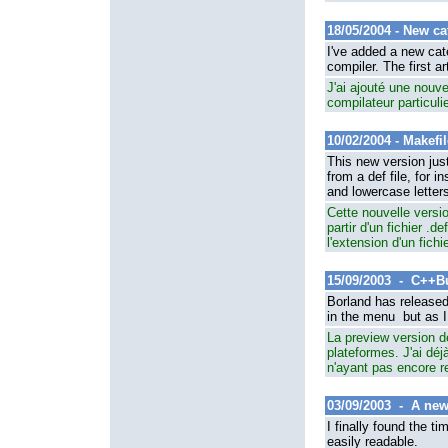
18/05/2004 - New ca
I've added a new cate
compiler. The first 
J'ai ajouté une nouvel
compilateur particuli
10/02/2004 - Makefi
This new version just
from a def file, for 
and lowercase letter
Cette nouvelle versio
partir d'un fichier .
l'extension d'un fic
15/09/2003 - C++B
Borland has released 
in the menu but as I 
La preview version de
plateformes. J'ai déj
n'ayant pas encore 
03/09/2003 - A new
I finally found the ti
easily readable.