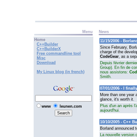
Menu
News
Home
11/15/2006 - Borla
C++Builder
Since February, Borl
C++BuilderX
charge of the develo
Free commandline tool
CodeGear
, as a se
Misc
Download
Depuis février derni
Group). En fin de co
My Linux blog (in french)
nous assistons:
Cod
Smith.
07/01/2006 - I fina
More than one year a
glance, it's worth it.
Plus d'un an après l'
www
leunen.com
aujourd'hui.
10/10/2005 - C++ B
Borland announced t
La nouvelle version 